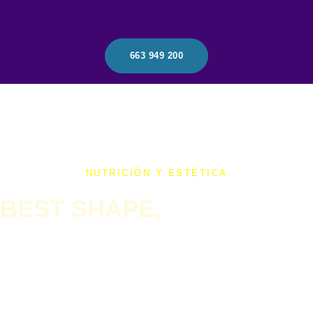
663 949 200
NUTRICIÓN Y ESTÉTICA
BEST SHAPE,
TU CAMINO HACIA LA
BELLEZA Y LA SALUD